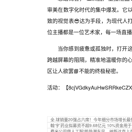
审美在数字化时代的集中爆发。它以
致的视觉表😎达为手段，为现代人
位主播都是一位艺术家，每一场直播
当你感到疲惫或孤独时，打开
跨越屏幕的阻隔，精准地温暖你的心
区让人欲罢📘不能的终极秘密。
活动：【
8cjVGdkyAuHwSRRkeCZX
全.球销量20强占六席！今年细分市场增长
翰‘宇’药业拟募资不超9.68亿元 10%资金
费米公司借人工智!能热潮东风，纳斯达克上市