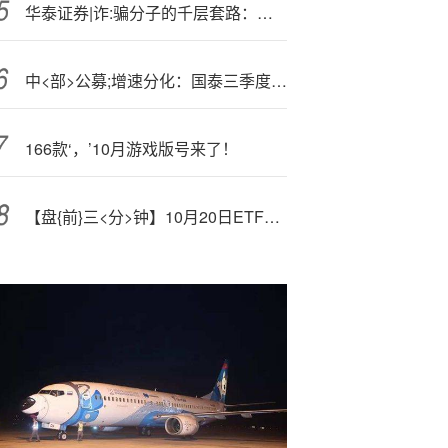
华泰证券|诈:骗分子的千层套路：自称是机构从业者的“专家”真的是本人吗？
中<部>公募;增速分化：国泰三季度规模增968亿逼近鹏华，招商跌出前十承压，兴证全球成TOP20唯一负增长
166款‘，’10月游戏版号来了！
【盘{前}三<分>钟】10月20日ETF早知道