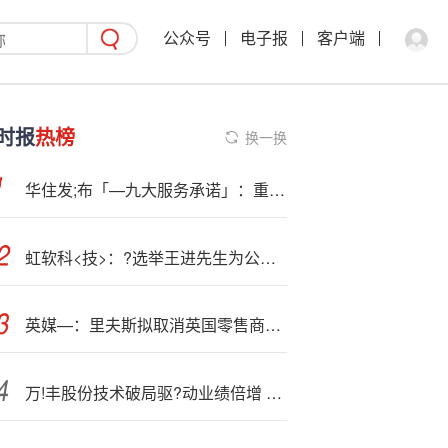
公众号
电子报
客户端
时报
热榜
换一换
华住发;布「—九大服务承诺」：重塑酒店供应链服务模型，助力加盟商获得更高确定性
虹软科<技>：?选举王进先生为公司第三届董事会职工代表董事
英媒—：里夫斯拟取消英国零售商的商业税率最高档位
万!丰股份技术破局驱?动业绩倍增 新材料布局锚定未来增长极