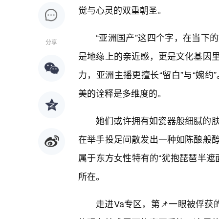
觉与心灵的双重朝圣。
“亚洲国产”这四个字，在当下
分享
是地缘上的亲近感，更是文化基因
力，亚洲主播更擅长“留白”与“婉约
美的诠释是多维度的。
她们或许拥有如瓷器般细腻的
在举手投足间散发出一种如陈酿般
属于东方女性特有的“犹抱琵琶半遮
所在。
走进Va专区，第📌一眼被俘获