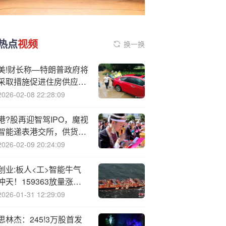
热点
视频
换一换
美!财长称—特朗普政府将
采取措施促进住房供应，
以降低房价
2026-02-08 22:28:09
港?股再迎智驾IPO，魔视
智能递表港交所，供货奇
瑞、广汽、上汽，交付超
2026-02-09 20:24:09
330万套方案
创业:板人<工>智能牛气
冲天！159363放量涨超
5%连刷新高！大牛股新
2026-01-31 12:29:09
易盛涨超12%，市值突破
3000亿元
思林杰：245!3万股首发