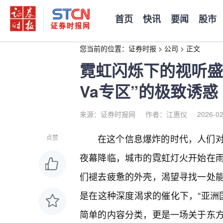
首页
快讯
要闻
股市
您当前的位置：
证券时报
>
公司
>
正文
霓虹闪烁下的视听盛
Va专区”的极致诱惑
来源：证券时报网
作者：江惠仪
2026-02
在这个信息爆炸的时代，人们
点赞
夜幕降临，城市的霓虹灯火开始在
们褪去疲惫的外壳，渴望寻找一处
是在这种深度渴求的催化下，“亚洲国
简单的内容分类，更是一场关于东