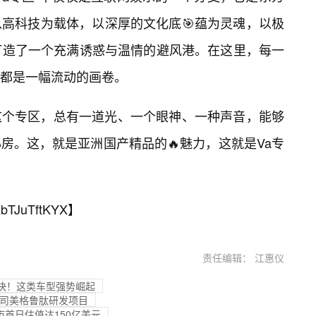
高科技为载体，以深厚的文化底🎯蕴为灵魂，以极
打造了一个充满诱惑与温情的避风港。在这里，每一
都是一幅流动的画卷。
这个专区，总有一道光、一个眼神、一种声音，能够
房。这，就是亚洲国产精品的🔥魅力，这就是Va专
bTJuTftKYX
】
责任编辑： 江惠仪
最快！这类车型强势崛起
用于司美格鲁肽研发项目
首日估值达150亿美元